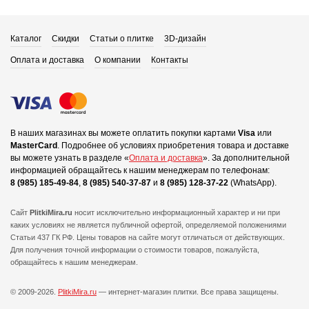
Каталог
Скидки
Статьи о плитке
3D-дизайн
Оплата и доставка
О компании
Контакты
В наших магазинах вы можете оплатить покупки картами
Visa
или
MasterCard
.
Подробнее об условиях приобретения товара и доставке
вы можете узнать в разделе «
Оплата и доставка
».
За дополнительной
информацией обращайтесь к нашим менеджерам по телефонам:
8 (985) 185-49-84
,
8 (985) 540-37-87
и
8 (985) 128-37-22
(WhatsApp).
Сайт
PlitkiMira.ru
носит исключительно информационный характер и ни при
каких условиях не является публичной офертой,
определяемой положениями
Статьи 437 ГК РФ. Цены товаров на сайте могут отличаться от действующих.
Для получения точной информации о стоимости товаров, пожалуйста,
обращайтесь к нашим менеджерам.
© 2009-2026.
PlitkiMira.ru
— интернет-магазин плитки.
Все права защищены.