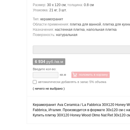
Размер:
30 x 120 см
; толщина:
0.8 см
Упаковка:
21 кг
;
3 шт.
Тип:
керамогранит
Области применения:
плитка для ванной
,
плитка для кухн
Назначения:
настенная плитка
,
напольная плитка
Поверхность:
натуральная
6 934
руб./кв.м
Введите кол-во:
кв.м
положить в корзину
автоматически добавлять в запас 5% объема
( ничего не выбрано )
Керамогранит Ava Ceramica / La Fabbrica 30X120 Honey Wo
Fabbrica, Италия. Производится в формате 30x120 см с 
Купить плитку 30X120 Honey Wood Olmo Nat Ret 30x120 см