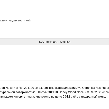
и
,
плитка для гостиной
ДОСТУПНА ДЛЯ ПОКУПКИ
od Noce Nat Ret 20x120 см входит в состав коллекции Ava Ceramica / La Fabb
натуральной поверхностью. Плитка 20X120 Honey Wood Noce Nat Ret 20x120 см
 в нашем интернет-магазине можно по цене 6 012 руб. за квадратный метр.