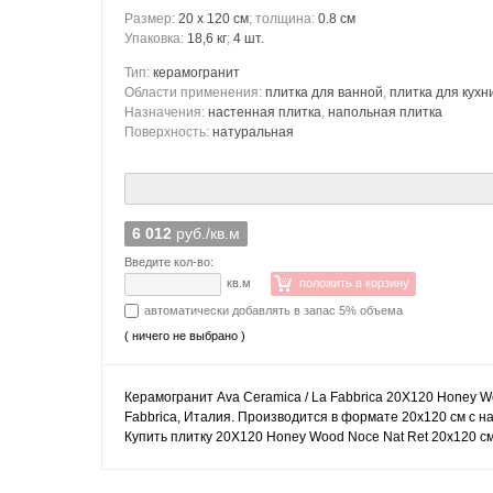
Размер:
20 x 120 см
; толщина:
0.8 см
Упаковка:
18,6 кг
;
4 шт.
Тип:
керамогранит
Области применения:
плитка для ванной
,
плитка для кухн
Назначения:
настенная плитка
,
напольная плитка
Поверхность:
натуральная
6 012
руб./кв.м
Введите кол-во:
кв.м
положить в корзину
автоматически добавлять в запас 5% объема
( ничего не выбрано )
Керамогранит Ava Ceramica / La Fabbrica 20X120 Honey Wo
Fabbrica, Италия. Производится в формате 20x120 см с 
Купить плитку 20X120 Honey Wood Noce Nat Ret 20x120 см