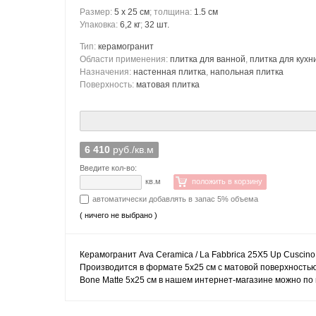
Размер:
5 x 25 см
; толщина:
1.5 см
Упаковка:
6,2 кг
;
32 шт.
Тип:
керамогранит
Области применения:
плитка для ванной
,
плитка для кухн
Назначения:
настенная плитка
,
напольная плитка
Поверхность:
матовая плитка
6 410
руб./кв.м
Введите кол-во:
кв.м
положить в корзину
автоматически добавлять в запас 5% объема
( ничего не выбрано )
Керамогранит Ava Ceramica / La Fabbrica 25X5 Up Cuscino 
Производится в формате 5x25 см с матовой поверхностью.
Bone Matte 5x25 см в нашем интернет-магазине можно по ц