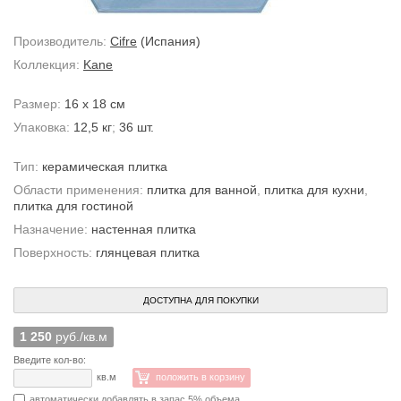
Производитель:
Cifre
(Испания)
Коллекция:
Kane
Размер:
16 x 18 см
Упаковка:
12,5 кг
;
36 шт.
Тип:
керамическая плитка
Области применения:
плитка для ванной
,
плитка для кухни
,
плитка для гостиной
Назначение:
настенная плитка
Поверхность:
глянцевая плитка
ДОСТУПНА ДЛЯ ПОКУПКИ
1 250
руб./кв.м
Введите кол-во:
кв.м
положить в корзину
автоматически добавлять в запас 5% объема