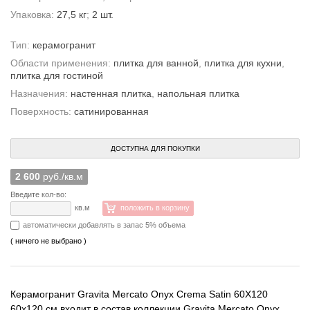
Упаковка:
27,5 кг
;
2 шт.
Тип:
керамогранит
Области применения:
плитка для ванной
,
плитка для кухни
,
плитка для гостиной
Назначения:
настенная плитка
,
напольная плитка
Поверхность:
сатинированная
ДОСТУПНА ДЛЯ ПОКУПКИ
2 600
руб./кв.м
Введите кол-во:
кв.м
положить в корзину
автоматически добавлять в запас 5% объема
( ничего не выбрано )
Керамогранит Gravita Mercato Onyx Crema Satin 60X120
60x120 см входит в состав коллекции Gravita Mercato Onyx