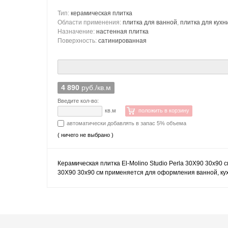
Тип:
керамическая плитка
Области применения:
плитка для ванной
,
плитка для кухн
Назначение:
настенная плитка
Поверхность:
сатинированная
4 890
руб./кв.м
Введите кол-во:
кв.м
положить в корзину
автоматически добавлять в запас 5% объема
( ничего не выбрано )
Керамическая плитка El-Molino Studio Perla 30X90 30x90 с
30X90 30x90 см применяется для оформления ванной, кухн