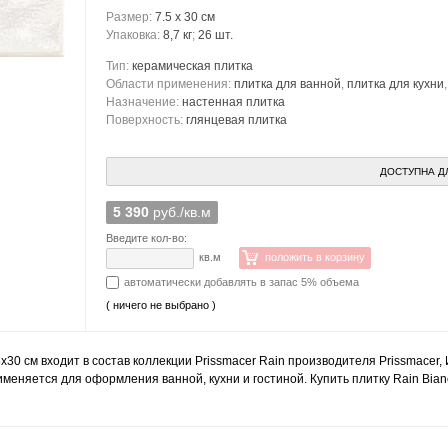
Размер:
7.5 x 30 см
Упаковка:
8,7 кг
;
26 шт.
Тип:
керамическая плитка
Области применения:
плитка для ванной
,
плитка для кухни
Назначение:
настенная плитка
Поверхность:
глянцевая плитка
ДОСТУПНА Д
5 390
руб./кв.м
Введите кол-во:
кв.м
положить в корзину
автоматически добавлять в запас 5% объема
( ничего не выбрано )
5x30 см входит в состав коллекции Prissmacer Rain производителя Prissmacer
рименяется для оформления ванной, кухни и гостиной. Купить плитку Rain Bia