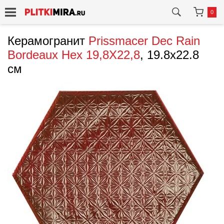
0
Керамогранит
Prissmacer
Dec Rain
Bordeaux Hex 19,8X22,8
, 19.8x22.8
см