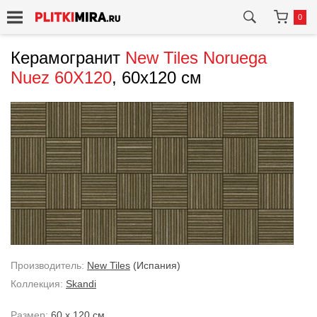
0
Керамогранит
New Tiles
Noruega
Nuez 60X120
, 60x120 см
Производитель:
New Tiles
(Испания)
Коллекция:
Skandi
Размер:
60 x 120 см