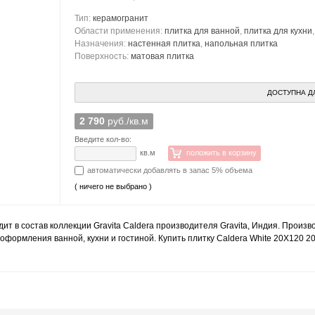
Тип:
керамогранит
Области применения:
плитка для ванной
,
плитка для кухни
Назначения:
настенная плитка
,
напольная плитка
Поверхность:
матовая плитка
ДОСТУПНА Д
2 790
руб./кв.м
Введите кол-во:
кв.м
положить в корзину
автоматически добавлять в запас 5% объема
( ничего не выбрано )
дит в состав коллекции Gravita Caldera производителя Gravita, Индия. Произ
оформления ванной, кухни и гостиной. Купить плитку Caldera White 20X120 2