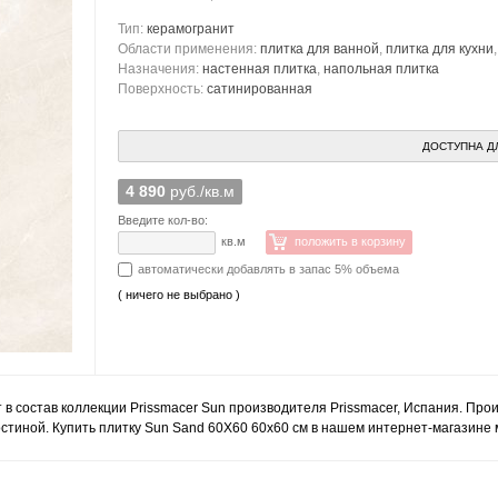
Тип:
керамогранит
Области применения:
плитка для ванной
,
плитка для кухни
Назначения:
настенная плитка
,
напольная плитка
Поверхность:
сатинированная
ДОСТУПНА Д
4 890
руб./кв.м
Введите кол-во:
кв.м
положить в корзину
автоматически добавлять в запас 5% объема
( ничего не выбрано )
 в состав коллекции Prissmacer Sun производителя Prissmacer, Испания. Про
стиной. Купить плитку Sun Sand 60X60 60x60 см в нашем интернет-магазине м