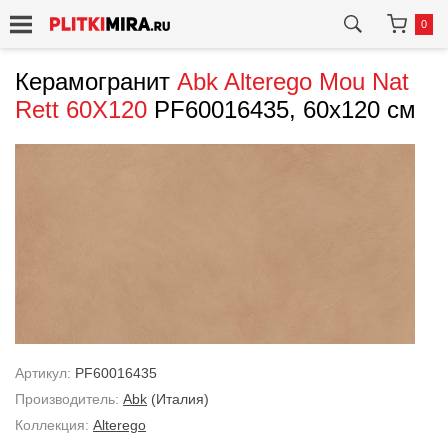
0
Керамогранит
Abk
Alterego Mou Nat
Rett 60X120
PF60016435, 60x120 см
Артикул:
PF60016435
Производитель:
Abk
(Италия)
Коллекция:
Alterego