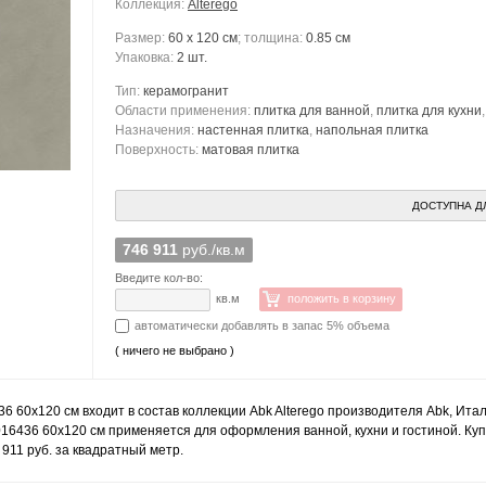
Коллекция:
Alterego
Размер:
60 x 120 см
; толщина:
0.85 см
Упаковка:
2 шт.
Тип:
керамогранит
Области применения:
плитка для ванной
,
плитка для кухни
Назначения:
настенная плитка
,
напольная плитка
Поверхность:
матовая плитка
ДОСТУПНА Д
746 911
руб./кв.м
Введите кол-во:
кв.м
положить в корзину
автоматически добавлять в запас 5% объема
( ничего не выбрано )
36 60x120 см входит в состав коллекции Abk Alterego производителя Abk, Ит
016436 60x120 см применяется для оформления ванной, кухни и гостиной. Куп
911 руб. за квадратный метр.