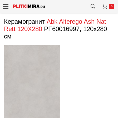
0
Керамогранит
Abk
Alterego Ash Nat
Rett 120X280
PF60016997, 120x280
см