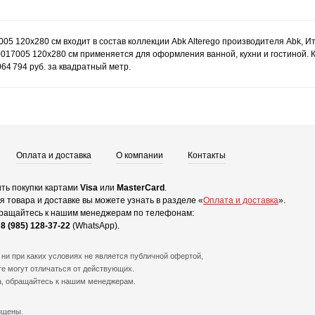
005 120x280 см входит в состав коллекции Abk Alterego производителя Abk, 
0017005 120x280 см применяется для оформления ванной, кухни и гостиной. К
64 794 руб. за квадратный метр.
Оплата и доставка
О компании
Контакты
ть покупки картами
Visa
или
MasterCard
.
 товара и доставке вы можете узнать в разделе «
Оплата и доставка
».
ращайтесь к нашим менеджерам по телефонам:
и
8 (985) 128-37-22
(WhatsApp).
ни при каких условиях не является публичной офертой,
е могут отличаться от действующих.
а, обращайтесь к нашим менеджерам.
ищены.