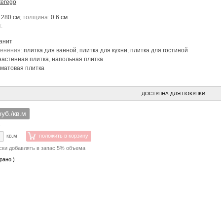
terego
 280 см
; толщина:
0.6 см
.
анит
менения:
плитка для ванной
,
плитка для кухни
,
плитка для гостиной
настенная плитка
,
напольная плитка
матовая плитка
ДОСТУПНА ДЛЯ ПОКУПКИ
руб./кв.м
:
кв.м
положить в корзину
ски добавлять в запас 5% объема
рано )