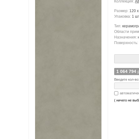
Коллекция:
Al
Размер:
120 x
Упаковка:
1 шт
Тип:
керамогр
Области при
Назначения:
Поверхность:
1 064 794
Введите кол-во
автоматиче
( ничего не выб