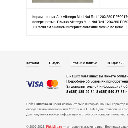
Керамогранит Abk Alterego Mud Nat Rett 120X280 PF60017
поверхностью. Плитка Alterego Mud Nat Rett 120X280 PF6
120x280 см в нашем интернет-магазине можно по цене 1 0
Каталог
Скидки
Статьи о плитке
3D-дизайн
В наших магазинах вы можете оплати
Подробнее об условиях приобретения
За дополнительной информацией об
8 (985) 185-49-84
,
8 (985) 540-37-87
Сайт
PlitkiMira.ru
носит исключительно информационный характер и 
определяемой положениями Статьи 437 ГК РФ. Цены товаров на сайт
Для получения точной информации о стоимости товаров, пожалуйст
© 2009-2026.
PlitkiMira.ru
— интернет-магазин плитки.
Все права защ