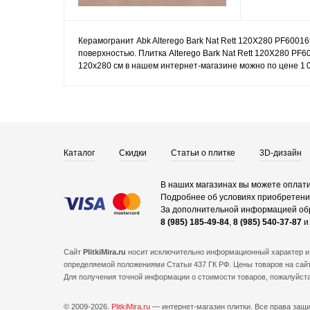
Керамогранит Abk Alterego Bark Nat Rett 120X280 PF6001
поверхностью. Плитка Alterego Bark Nat Rett 120X280 PF
120x280 см в нашем интернет-магазине можно по цене 1 0
Каталог
Скидки
Статьи о плитке
3D-дизайн
В наших магазинах вы можете оплати
Подробнее об условиях приобретения
За дополнительной информацией об
8 (985) 185-49-84
,
8 (985) 540-37-87
Сайт
PlitkiMira.ru
носит исключительно информационный характер и 
определяемой положениями Статьи 437 ГК РФ. Цены товаров на сайт
Для получения точной информации о стоимости товаров, пожалуйст
© 2009-2026.
PlitkiMira.ru
— интернет-магазин плитки.
Все права защ