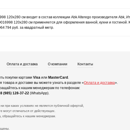
6998 120x280 см входит в состав коллекции Abk Alterego производителя Abk, 
60016998 120x280 см применяется для оформления ванной, кухни и гостиной. К
64 794 руб. за квадратный метр.
Оплата и доставка
О компании
Контакты
ть покупки картами
Visa
или
MasterCard
.
 товара и доставке вы можете узнать в разделе «
Оплата и доставка
».
ращайтесь к нашим менеджерам по телефонам:
и
8 (985) 128-37-22
(WhatsApp).
ни при каких условиях не является публичной офертой,
е могут отличаться от действующих.
а, обращайтесь к нашим менеджерам.
ищены.