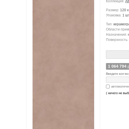
Коллекция:
Al
Размер:
120 x
Упаковка:
1 шт
Тип:
керамогр
Области при
Назначения:
Поверхность:
1 064 794
Введите кол-во
автоматиче
( ничего не выб