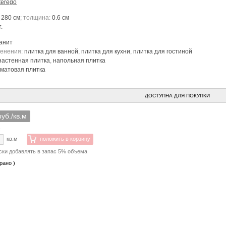
terego
 280 см
; толщина:
0.6 см
.
анит
менения:
плитка для ванной
,
плитка для кухни
,
плитка для гостиной
настенная плитка
,
напольная плитка
матовая плитка
ДОСТУПНА ДЛЯ ПОКУПКИ
руб./кв.м
:
кв.м
положить в корзину
ски добавлять в запас 5% объема
рано )