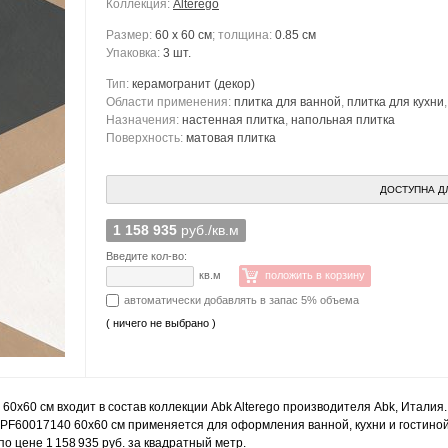
Коллекция:
Alterego
Размер:
60 x 60 см
; толщина:
0.85 см
Упаковка:
3 шт.
Тип:
керамогранит
(декор)
Области применения:
плитка для ванной
,
плитка для кухни
Назначения:
настенная плитка
,
напольная плитка
Поверхность:
матовая плитка
ДОСТУПНА Д
1 158 935
руб./кв.м
Введите кол-во:
кв.м
положить в корзину
автоматически добавлять в запас 5% объема
( ничего не выбрано )
 60x60 см входит в состав коллекции Abk Alterego производителя Abk, Италия
 PF60017140 60x60 см применяется для оформления ванной, кухни и гостиной.
 цене 1 158 935 руб. за квадратный метр.