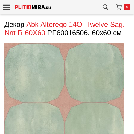
0
Декор
Abk
Alterego 14Oi Twelve Sag.
Nat R 60X60
PF60016506, 60x60 см