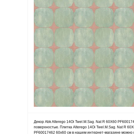
Декор Abk Alterego 14Oi Twel.M.Sag. Nat R 60X60 PF60017
поверхностью. Плитка Alterego 14Oi Twel.M.Sag. Nat R 60
PF60017462 60x60 см в нашем интернет-магазине можно по