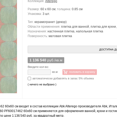
Коллекция:
Alterego
Размер:
60 x 60 см
; толщина:
0.85 см
Упаковка:
3 шт.
Тип:
керамогранит
(декор)
Области применения:
плитка для ванной
,
плитка для кухни
Назначения:
настенная плитка
,
напольная плитка
Поверхность:
матовая плитка
ДОСТУПНА Д
1 136 540
руб./кв.м
Введите кол-во:
кв.м
положить в корзину
автоматически добавлять в запас 5% объема
( ничего не выбрано )
462 60x60 см входит в состав коллекции Abk Alterego производителя Abk, Ита
X60 PF60017462 60x60 см применяется для оформления ванной, кухни и гостино
 цене 1 136 540 руб. за квадратный метр.