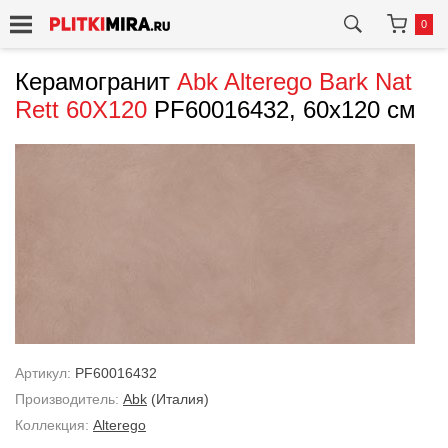
0
Керамогранит
Abk
Alterego Bark Nat
Rett 60X120
PF60016432, 60x120 см
Артикул:
PF60016432
Производитель:
Abk
(Италия)
Коллекция:
Alterego