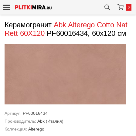
0
Керамогранит
Abk
Alterego Cotto Nat
Rett 60X120
PF60016434, 60x120 см
Артикул:
PF60016434
Производитель:
Abk
(Италия)
Коллекция:
Alterego