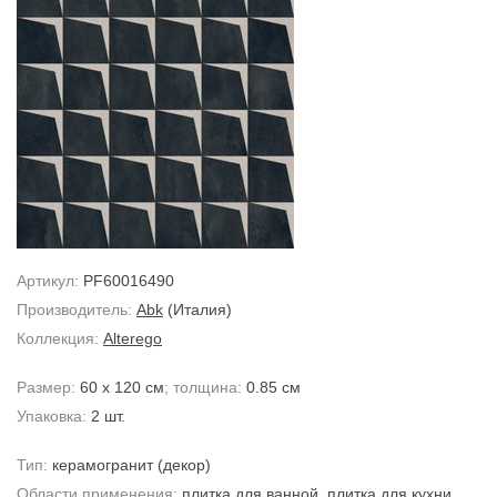
Артикул:
PF60016490
Производитель:
Abk
(Италия)
Коллекция:
Alterego
Размер:
60 x 120 см
; толщина:
0.85 см
Упаковка:
2 шт.
Тип:
керамогранит
(декор)
Области применения:
плитка для ванной
,
плитка для кухни
,