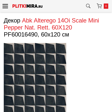
0
Декор
Abk
Alterego 14Oi Scale Mini
Pepper Nat. Rett. 60X120
PF60016490, 60x120 см