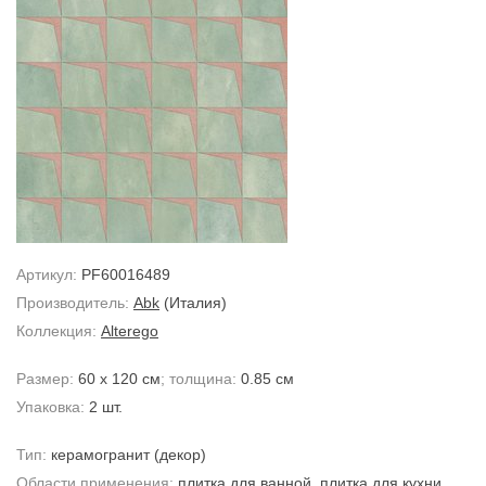
Артикул:
PF60016489
Производитель:
Abk
(Италия)
Коллекция:
Alterego
Размер:
60 x 120 см
; толщина:
0.85 см
Упаковка:
2 шт.
Тип:
керамогранит
(декор)
Области применения:
плитка для ванной
,
плитка для кухни
,