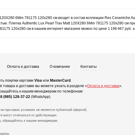
t 120X280 6Mm 781175 120x280 см входит в состав коллекции Rex Ceramiche A
ью. Плитка Authentic Lux Pearl Trav Matt 120X280 6Mm 781175 120x280 см пр
 781175 120x280 см в нашем интернет-магазине можно по цене 1 196 467 руб. 
Оплата и доставка
О компании
Контакты
ть покупки картами
Visa
или
MasterCard
.
 товара и доставке вы можете узнать в разделе «
Оплата и доставка
».
ращайтесь к нашим менеджерам по телефонам:
и
8 (985) 128-37-22
(WhatsApp).
ни при каких условиях не является публичной офертой,
е могут отличаться от действующих.
а, обращайтесь к нашим менеджерам.
ищены.