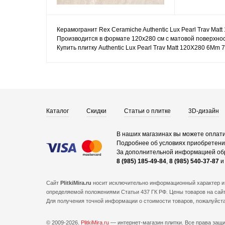
Керамогранит Rex Ceramiche Authentic Lux Pearl Trav Mat
Производится в формате 120x280 см с матовой поверхност
Купить плитку Authentic Lux Pearl Trav Matt 120X280 6Mm
Каталог
Скидки
Статьи о плитке
3D-дизайн
В наших магазинах вы можете оплати
Подробнее об условиях приобретения
За дополнительной информацией об
8 (985) 185-49-84
,
8 (985) 540-37-87
Сайт
PlitkiMira.ru
носит исключительно информационный характер и 
определяемой положениями Статьи 437 ГК РФ. Цены товаров на сайт
Для получения точной информации о стоимости товаров, пожалуйст
© 2009-2026.
PlitkiMira.ru
— интернет-магазин плитки.
Все права защ