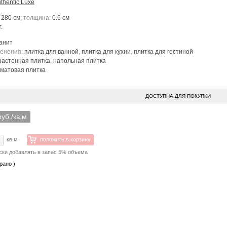
thentic Luxe
 280 см
; толщина:
0.6 см
.
анит
менения:
плитка для ванной
,
плитка для кухни
,
плитка для гостиной
настенная плитка
,
напольная плитка
матовая плитка
ДОСТУПНА ДЛЯ ПОКУПКИ
руб./кв.м
:
кв.м
положить в корзину
ски добавлять в запас 5% объема
рано )