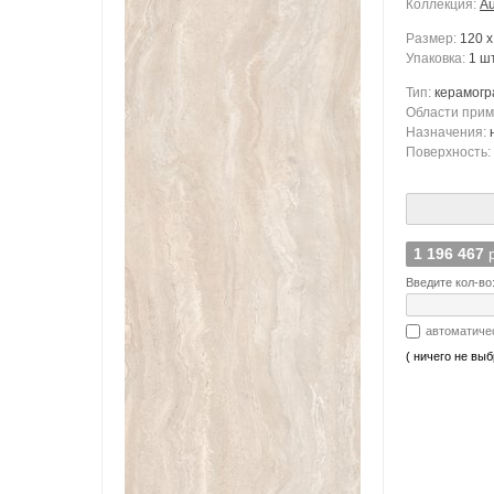
Коллекция:
Au
Размер:
120 x
Упаковка:
1 шт
Тип:
керамогр
Области при
Назначения:
Поверхность:
1 196 467
Введите кол-во
автоматиче
( ничего не выб