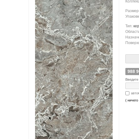
Коллек
Размер
Упаков
Тип:
ке
Област
Назнач
Поверх
988 
Введите 
авто
( ничего