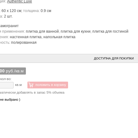
ция:
Authentic Luxe
:
60 x 120 см
; толщина:
0.9 см
ка:
2 шт.
рамогранит
и применения:
плитка для ванной
,
плитка для кухни
,
плитка для гостиной
ения:
настенная плитка
,
напольная плитка
ность:
полированная
ДОСТУПНА ДЛЯ ПОКУПКИ
900
руб./кв.м
кол-во:
кв.м
положить в корзину
матически добавлять в запас 5% объема
 не выбрано )