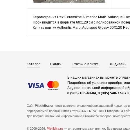
Керамогранит Rex Ceramiche Authentic Marb. Aubisque Glo
Производится в формате 60x120 см с полированной поверх
Купить плитку Authentic Marb. Aubisque Glossy 60X120 Re
Каталог
Скидки
Статьи о плитке
3D-дизайн
В наших магазинах вы можете оплати
Подробнее об условиях приобретения
За дополнительной информацией об
8 (985) 185-49-84
,
8 (985) 540-37-87
Сайт
PlitkiMira.ru
носит исключительно информационный характер и 
определяемой положениями Статьи 437 ГК РФ. Цены товаров на сайт
Для получения точной информации о стоимости товаров, пожалуйст
© 2009-2026.
PlitkiMira.ru
— интернет-магазин плитки.
Все права защ