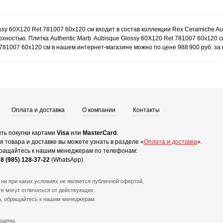
ssy 60X120 Ret 781007 60x120 см входит в состав коллекции Rex Ceramiche Au
ностью. Плитка Authentic Marb. Aubisque Glossy 60X120 Ret 781007 60x120 
t 781007 60x120 см в нашем интернет-магазине можно по цене 988 900 руб. за
Оплата и доставка
О компании
Контакты
ть покупки картами
Visa
или
MasterCard
.
 товара и доставке вы можете узнать в разделе «
Оплата и доставка
».
ращайтесь к нашим менеджерам по телефонам:
и
8 (985) 128-37-22
(WhatsApp).
ни при каких условиях не является публичной офертой,
е могут отличаться от действующих.
а, обращайтесь к нашим менеджерам.
ищены.