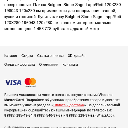
поверхностью. Плитка Bolgheri Stone Sage Lapp/Rett 120Х280
196043 120x280 см применяется для оформления ванной,
кухни и гостиной. Купить плитку Bolgheri Stone Sage Lapp/Rett
120Х280 196043 120x280 см в нашем интернет-магазине
можно по цене 1 458 778 руб. за квадратный метр.
Каталог
Скидки
Статьи о плитке
3D-дизайн
Оплата и доставка
О компании
Контакты
В наших магазинах вы можете оплатить покупки картами
Visa
или
MasterCard
.
Подробнее об условиях приобретения товара и доставке
вы можете узнать в разделе «
Оплата и доставка
».
За дополнительной
информацией обращайтесь к нашим менеджерам по телефонам:
8 (985) 185-49-84
,
8 (985) 540-37-87
и
8 (985) 128-37-22
(WhatsApp).
Сайт
PlitkiMira.ru
носит исключительно информационный характер и ни при