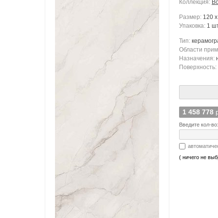
Коллекция:
Bo
Размер:
120 x
Упаковка:
1 шт
Тип:
керамогр
Области при
Назначения:
Поверхность:
1 458 778
Введите кол-во
автоматиче
( ничего не выб