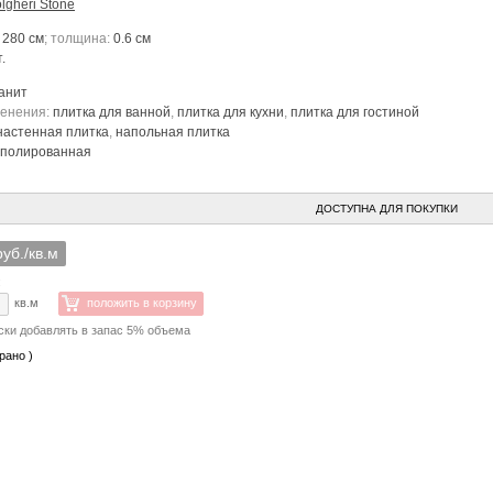
lgheri Stone
 280 см
; толщина:
0.6 см
.
анит
менения:
плитка для ванной
,
плитка для кухни
,
плитка для гостиной
настенная плитка
,
напольная плитка
полированная
ДОСТУПНА ДЛЯ ПОКУПКИ
руб./кв.м
:
кв.м
положить в корзину
ски добавлять в запас 5% объема
рано )