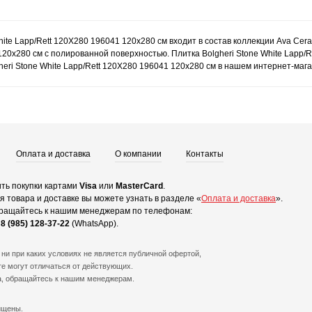
hite Lapp/Rett 120Х280 196041 120x280 см входит в состав коллекции Ava Cera
 120x280 см с полированной поверхностью. Плитка Bolgheri Stone White Lapp
heri Stone White Lapp/Rett 120Х280 196041 120x280 см в нашем интернет-мага
Оплата и доставка
О компании
Контакты
ть покупки картами
Visa
или
MasterCard
.
 товара и доставке вы можете узнать в разделе «
Оплата и доставка
».
ращайтесь к нашим менеджерам по телефонам:
и
8 (985) 128-37-22
(WhatsApp).
ни при каких условиях не является публичной офертой,
е могут отличаться от действующих.
а, обращайтесь к нашим менеджерам.
ищены.