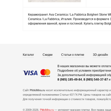
Керамогранит Ava Ceramica / La Fabbrica Bolgheri Stone W
Ceramica / La Fabbrica, Италия. Производится в формате
оформления ванной, кухни и гостиной. Купить плитку Bolg
Каталог
Скидки
Статьи о плитке
3D-дизайн
В наших магазинах вы можете оплати
Подробнее об условиях приобретения
За дополнительной информацией об
8 (985) 185-49-84
,
8 (985) 540-37-87
Сайт
PlitkiMira.ru
носит исключительно информационный характер и 
определяемой положениями Статьи 437 ГК РФ. Цены товаров на сайт
Для получения точной информации о стоимости товаров, пожалуйст
© 2009-2026.
PlitkiMira.ru
— интернет-магазин плитки.
Все права защ