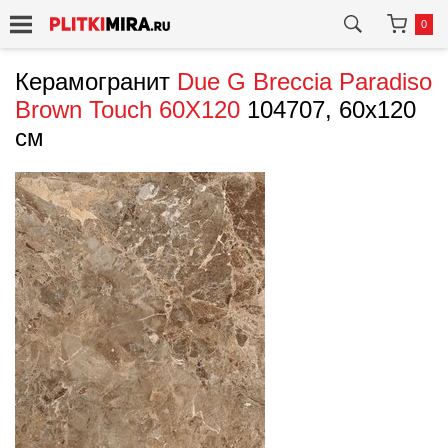
0
Керамогранит
Due G
Breccia Paradiso
Brown Touch 60X120
104707, 60x120
см