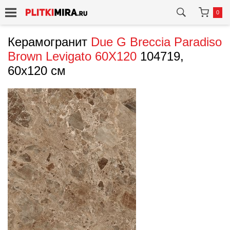
0
Керамогранит
Due G
Breccia Paradiso
Brown Levigato 60X120
104719,
60x120 см