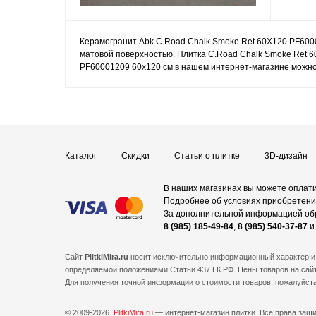
Керамогранит Abk C.Road Chalk Smoke Ret 60Х120 PF6000
матовой поверхностью. Плитка C.Road Chalk Smoke Ret 6
PF60001209 60x120 см в нашем интернет-магазине можно 
Каталог
Скидки
Статьи о плитке
3D-дизайн
В наших магазинах вы можете оплати
Подробнее об условиях приобретения
За дополнительной информацией об
8 (985) 185-49-84
,
8 (985) 540-37-87
Сайт
PlitkiMira.ru
носит исключительно информационный характер и 
определяемой положениями Статьи 437 ГК РФ. Цены товаров на сайт
Для получения точной информации о стоимости товаров, пожалуйст
© 2009-2026.
PlitkiMira.ru
— интернет-магазин плитки.
Все права защ