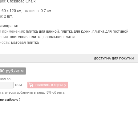
ция:
Crossroad Chalk
:
60 x 120 см
; толщина:
0.7 см
ка:
2 шт.
рамогранит
и применения:
плитка для ванной
,
плитка для кухни
,
плитка для гостиной
ения:
настенная плитка
,
напольная плитка
ность:
матовая плитка
ДОСТУПНА ДЛЯ ПОКУПКИ
000
руб./кв.м
кол-во:
кв.м
положить в корзину
матически добавлять в запас 5% объема
 не выбрано )