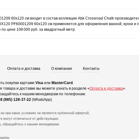
1209 60x120 см входит в состав коллекции Abk Crossroad Chalk производите
0Х120 PF60001209 60x120 см применяется для оформления ванной, кухни и г
по цене 108 000 руб. за квадратный метр.
Оплата и доставка
О компании
Контакты
ть покупки картами
Visa
или
MasterCard
.
 товара и доставке вы можете узнать в разделе «
Оплата и доставка
».
ращайтесь к нашим менеджерам по телефонам:
и
8 (985) 128-37-22
(WhatsApp).
ни при каких условиях не является публичной офертой,
е могут отличаться от действующих.
а, обращайтесь к нашим менеджерам.
ищены.