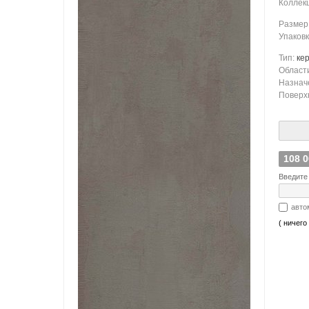
Коллек
Размер
Упаков
Тип:
ке
Област
Назнач
Поверх
108 
Введите 
авто
( ничего