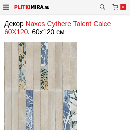
0
Декор
Naxos
Cythere Talent Calce
60X120
, 60x120 см