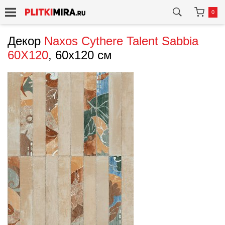
0
Декор
Naxos
Cythere Talent Sabbia
60X120
, 60x120 см