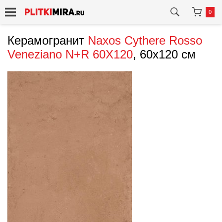
0
Керамогранит
Naxos
Cythere Rosso
Veneziano N+R 60X120
, 60x120 см