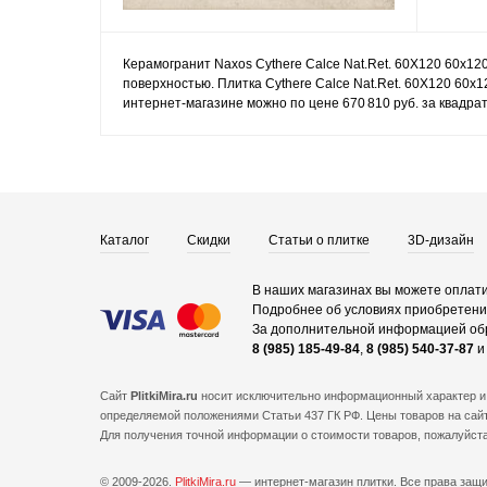
Керамогранит Naxos Cythere Calce Nat.Ret. 60X120 60x12
поверхностью. Плитка Cythere Calce Nat.Ret. 60X120 60x1
интернет-магазине можно по цене 670 810 руб. за квадра
Каталог
Скидки
Статьи о плитке
3D-дизайн
В наших магазинах вы можете оплати
Подробнее об условиях приобретения
За дополнительной информацией об
8 (985) 185-49-84
,
8 (985) 540-37-87
Сайт
PlitkiMira.ru
носит исключительно информационный характер и 
определяемой положениями Статьи 437 ГК РФ. Цены товаров на сайт
Для получения точной информации о стоимости товаров, пожалуйст
© 2009-2026.
PlitkiMira.ru
— интернет-магазин плитки.
Все права защ