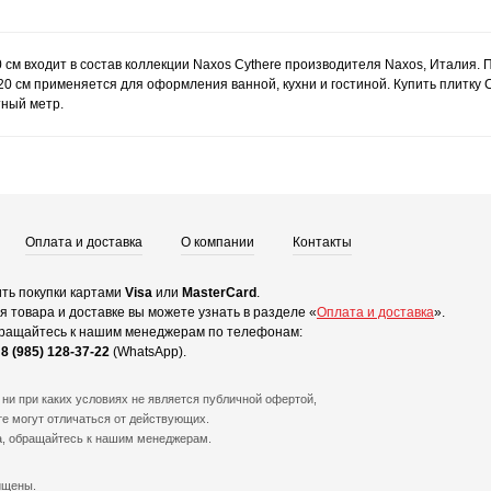
0 см входит в состав коллекции Naxos Cythere производителя Naxos, Италия.
20 см применяется для оформления ванной, кухни и гостиной. Купить плитку C
тный метр.
Оплата и доставка
О компании
Контакты
ть покупки картами
Visa
или
MasterCard
.
 товара и доставке вы можете узнать в разделе «
Оплата и доставка
».
ращайтесь к нашим менеджерам по телефонам:
и
8 (985) 128-37-22
(WhatsApp).
ни при каких условиях не является публичной офертой,
е могут отличаться от действующих.
а, обращайтесь к нашим менеджерам.
ищены.