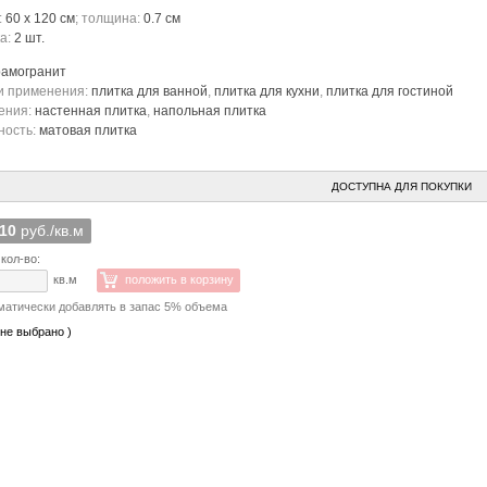
:
60 x 120 см
; толщина:
0.7 см
ка:
2 шт.
рамогранит
и применения:
плитка для ванной
,
плитка для кухни
,
плитка для гостиной
ения:
настенная плитка
,
напольная плитка
ность:
матовая плитка
ДОСТУПНА ДЛЯ ПОКУПКИ
810
руб./кв.м
кол-во:
кв.м
положить в корзину
матически добавлять в запас 5% объема
 не выбрано )