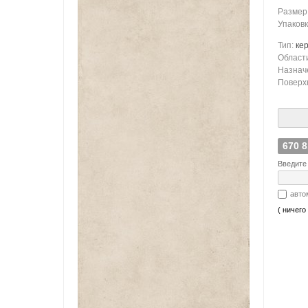
Размер
Упаков
Тип:
ке
Област
Назнач
Поверх
670 
Введите 
авто
( ничего