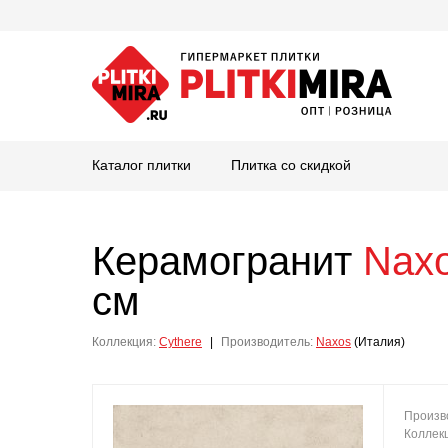
Каталог плитки
Плитка со скидкой
Керамогранит
Nax
см
Коллекция:
Cythere
|
Производитель:
Naxos
(Италия)
Произв
Коллек