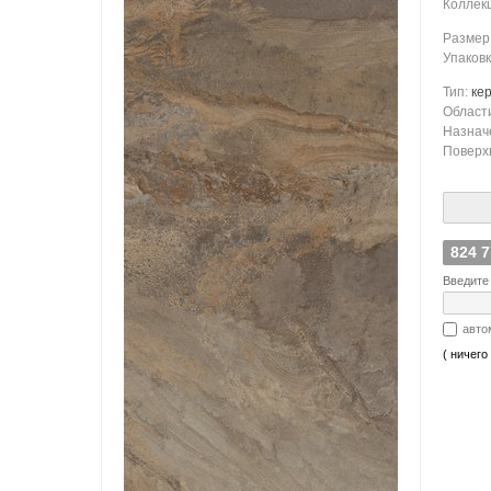
Коллек
Размер
Упаков
Тип:
ке
Област
Назнач
Поверх
824 
Введите 
авто
( ничего