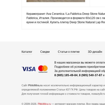
Керамогранит Ava Ceramica / La Fabbrica Deep Stone Natu
Fabbrica, Италия. Производится в формате 60x120 см с 
кухни и гостиной. Купить плитку Deep Stone Natural Lap 
Каталог
Скидки
Статьи о плитке
3D-дизайн
В наших магазинах вы можете оплати
Подробнее об условиях приобретения
За дополнительной информацией об
8 (985) 185-49-84
,
8 (985) 540-37-87
Сайт
PlitkiMira.ru
носит исключительно информационный характер и 
определяемой положениями Статьи 437 ГК РФ. Цены товаров на сайт
Для получения точной информации о стоимости товаров, пожалуйст
© 2009-2026.
PlitkiMira.ru
— интернет-магазин плитки.
Все права защ