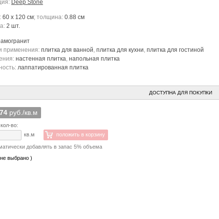
ция:
Deep Stone
:
60 x 120 см
; толщина:
0.88 см
ка:
2 шт.
рамогранит
и применения:
плитка для ванной
,
плитка для кухни
,
плитка для гостиной
ения:
настенная плитка
,
напольная плитка
ность:
лаппатированная плитка
ДОСТУПНА ДЛЯ ПОКУПКИ
774
руб./кв.м
кол-во:
кв.м
положить в корзину
матически добавлять в запас 5% объема
 не выбрано )