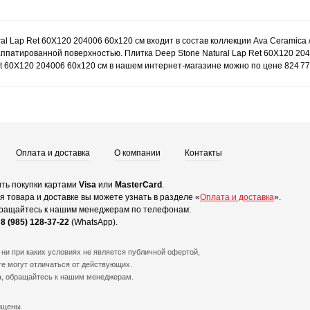
ral Lap Ret 60X120 204006 60x120 см входит в состав коллекции Ava Ceramica 
лаппатированной поверхностью. Плитка Deep Stone Natural Lap Ret 60X120 2
Ret 60X120 204006 60x120 см в нашем интернет-магазине можно по цене 824 77
Оплата и доставка
О компании
Контакты
ть покупки картами
Visa
или
MasterCard
.
 товара и доставке вы можете узнать в разделе «
Оплата и доставка
».
ращайтесь к нашим менеджерам по телефонам:
и
8 (985) 128-37-22
(WhatsApp).
ни при каких условиях не является публичной офертой,
е могут отличаться от действующих.
а, обращайтесь к нашим менеджерам.
ищены.