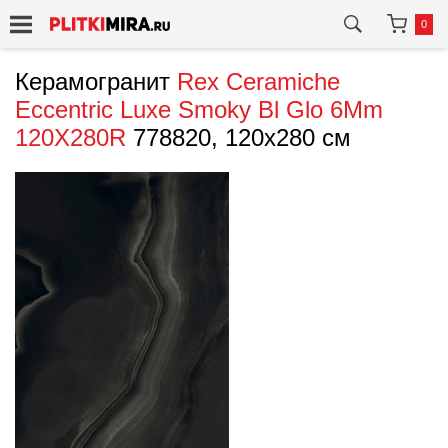
0
Керамогранит
Rex Ceramiche
Eccentric Luxe Smoky Bl Glo 6Mm
120X280R
778820, 120x280 см