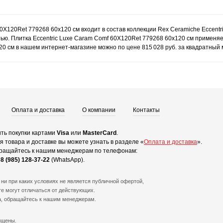
0X120Ret 779268 60x120 см входит в состав коллекции Rex Ceramiche Eccentr
ью. Плитка Eccentric Luxe Caram Comf 60X120Ret 779268 60x120 см применяе
20 см в нашем интернет-магазине можно по цене 815 028 руб. за квадратный 
Оплата и доставка
О компании
Контакты
ть покупки картами
Visa
или
MasterCard
.
 товара и доставке вы можете узнать в разделе «
Оплата и доставка
».
ращайтесь к нашим менеджерам по телефонам:
и
8 (985) 128-37-22
(WhatsApp).
ни при каких условиях не является публичной офертой,
е могут отличаться от действующих.
а, обращайтесь к нашим менеджерам.
ищены.