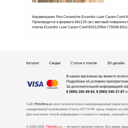
Керамогранит Rex Ceramiche Eccentric Luxe Caram Comf 6
Производится в формате 60x120 см с матовой поверхност
плитку Eccentric Luxe Caram Comf 60X120Ret 779268 60x1
Каталог
Скидки
Статьи о плитке
3D-дизайн
В наших магазинах вы можете оплати
Подробнее об условиях приобретения
За дополнительной информацией об
8 (985) 185-49-84
,
8 (985) 540-37-87
Сайт
PlitkiMira.ru
носит исключительно информационный характер и 
определяемой положениями Статьи 437 ГК РФ. Цены товаров на сайт
Для получения точной информации о стоимости товаров, пожалуйст
© 2009-2026.
PlitkiMira.ru
— интернет-магазин плитки.
Все права защ