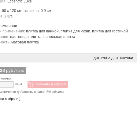
ция:
Eccentric Luxe
:
60 x 120 см
; толщина:
0.9 см
ка:
2 шт.
рамогранит
и применения:
плитка для ванной
,
плитка для кухни
,
плитка для гостиной
ения:
настенная плитка
,
напольная плитка
ность:
матовая плитка
ДОСТУПНА ДЛЯ ПОКУПКИ
028
руб./кв.м
 кол-во:
кв.м
положить в корзину
матически добавлять в запас 5% объема
 не выбрано )