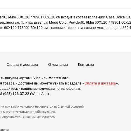
er01 6Mm 60X120 778901 60x120 см входит в состав коллекции Casa Dolce Ca
верхностью. Плитка Essential Mood Color Powder01 6Mm 60X120 778901 60x1
6Mm 60X120 778901 60x120 см в нашем интернет-магазине можно по цене 862 4
Оплата и доставка
О компании
Контакты
ть покупки картами
Visa
или
MasterCard
.
 товара и доставке вы можете узнать в разделе «
Оплата и доставка
».
ращайтесь к нашим менеджерам по телефонам:
и
8 (985) 128-37-22
(WhatsApp).
ни при каких условиях не является публичной офертой,
е могут отличаться от действующих.
а, обращайтесь к нашим менеджерам.
ищены.