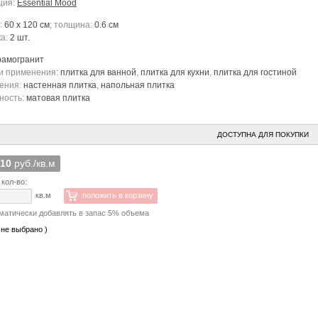
ция:
Essential Mood
:
60 x 120 см
; толщина:
0.6 см
ка:
2 шт.
рамогранит
и применения:
плитка для ванной
,
плитка для кухни
,
плитка для гостиной
ения:
настенная плитка
,
напольная плитка
ность:
матовая плитка
ДОСТУПНА ДЛЯ ПОКУПКИ
410
руб./кв.м
 кол-во:
кв.м
положить в корзину
матически добавлять в запас 5% объема
 не выбрано )