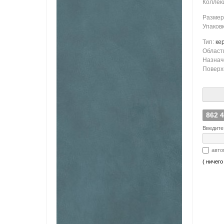
Коллек
Размер
Упаков
Тип:
ке
Област
Назнач
Поверх
862 
Введите
авто
( ничего