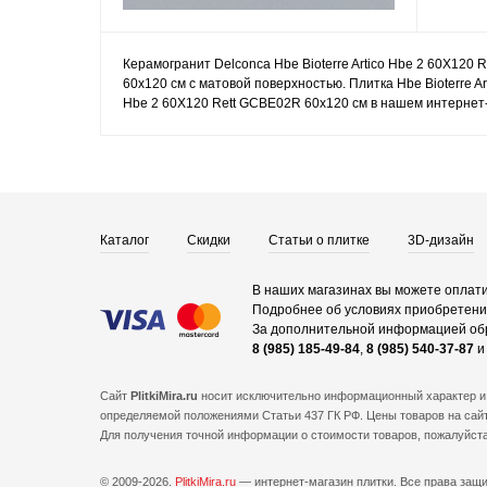
Керамогранит Delconca Hbe Bioterre Artico Hbe 2 60X120
60x120 см с матовой поверхностью. Плитка Hbe Bioterre A
Hbe 2 60X120 Rett GCBE02R 60x120 см в нашем интернет-
Каталог
Скидки
Статьи о плитке
3D-дизайн
В наших магазинах вы можете оплати
Подробнее об условиях приобретения
За дополнительной информацией об
8 (985) 185-49-84
,
8 (985) 540-37-87
Сайт
PlitkiMira.ru
носит исключительно информационный характер и 
определяемой положениями Статьи 437 ГК РФ. Цены товаров на сайт
Для получения точной информации о стоимости товаров, пожалуйст
© 2009-2026.
PlitkiMira.ru
— интернет-магазин плитки.
Все права защ