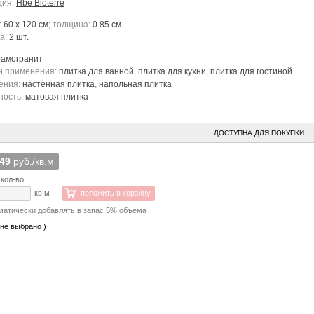
ция:
Hbe Bioterre
:
60 x 120 см
; толщина:
0.85 см
ка:
2 шт.
рамогранит
и применения:
плитка для ванной
,
плитка для кухни
,
плитка для гостиной
ения:
настенная плитка
,
напольная плитка
ность:
матовая плитка
ДОСТУПНА ДЛЯ ПОКУПКИ
049
руб./кв.м
кол-во:
кв.м
положить в корзину
матически добавлять в запас 5% объема
 не выбрано )