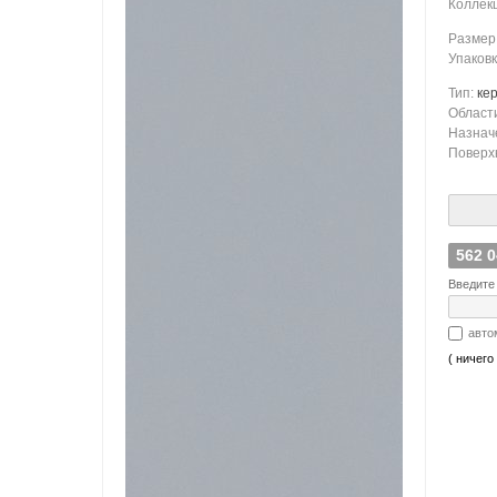
Коллек
Размер
Упаков
Тип:
ке
Област
Назнач
Поверх
562 
Введите 
авто
( ничего