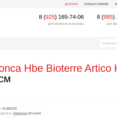
ДИЛЕРАМ
СТАТЬИ О ПЛИТКЕ
3
8 (
925
) 165-74-06
8 (
985
)
ДЛЯ ЗВОНКОВ ИЗ МОСКВЫ
ДЛЯ ЗВ
onca
Hbe Bioterre Artico
см
л:
GCBE02R
одитель:
Delconca
(Италия)