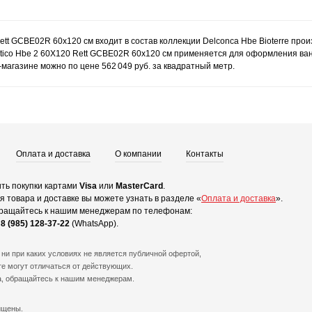
 Rett GCBE02R 60x120 см входит в состав коллекции Delconca Hbe Bioterre пр
rtico Hbe 2 60X120 Rett GCBE02R 60x120 см применяется для оформления ванной
магазине можно по цене 562 049 руб. за квадратный метр.
Оплата и доставка
О компании
Контакты
ть покупки картами
Visa
или
MasterCard
.
 товара и доставке вы можете узнать в разделе «
Оплата и доставка
».
ращайтесь к нашим менеджерам по телефонам:
и
8 (985) 128-37-22
(WhatsApp).
ни при каких условиях не является публичной офертой,
е могут отличаться от действующих.
а, обращайтесь к нашим менеджерам.
ищены.