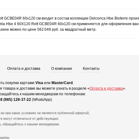
ett GCBE04R 60x120 см входит в состав коллекции Delconca Hbe Bioterre про
Amla Hbe 4 60X120 Rett GCBE04R 60x120 см применяется для оформления ванной
зине можно по цене 562 049 руб. за квадратный метр.
Оплата и доставка
О компании
Контакты
ть покупки картами
Visa
или
MasterCard
.
 товара и доставке вы можете узнать в разделе «
Оплата и доставка
».
ращайтесь к нашим менеджерам по телефонам:
и
8 (985) 128-37-22
(WhatsApp).
ни при каких условиях не является публичной офертой,
е могут отличаться от действующих.
а, обращайтесь к нашим менеджерам.
ищены.