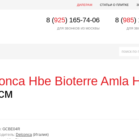
ДИЛЕРАМ
СТАТЬИ О ПЛИТКЕ
3
8 (
925
) 165-74-06
8 (
985
)
ДЛЯ ЗВОНКОВ ИЗ МОСКВЫ
ДЛЯ ЗВ
onca
Hbe Bioterre Amla 
см
л:
GCBE04R
одитель:
Delconca
(Италия)