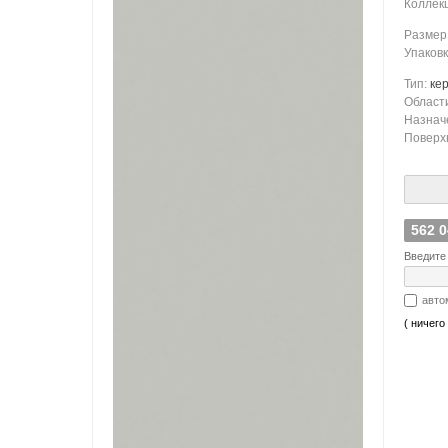
Коллек
Размер
Упаков
Тип:
ке
Област
Назнач
Поверх
562 
Введите 
авто
( ничего