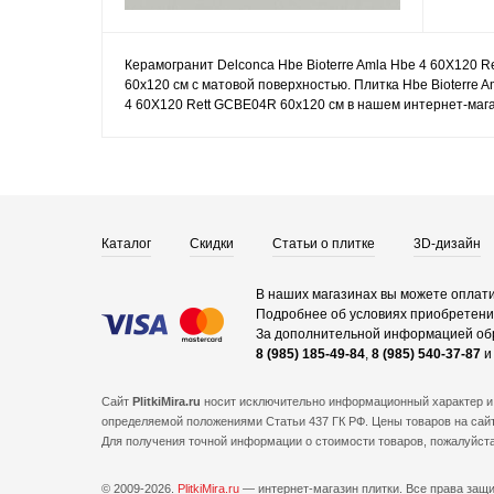
Керамогранит Delconca Hbe Bioterre Amla Hbe 4 60X120 R
60x120 см с матовой поверхностью. Плитка Hbe Bioterre 
4 60X120 Rett GCBE04R 60x120 см в нашем интернет-мага
Каталог
Скидки
Статьи о плитке
3D-дизайн
В наших магазинах вы можете оплати
Подробнее об условиях приобретения
За дополнительной информацией об
8 (985) 185-49-84
,
8 (985) 540-37-87
Сайт
PlitkiMira.ru
носит исключительно информационный характер и 
определяемой положениями Статьи 437 ГК РФ. Цены товаров на сайт
Для получения точной информации о стоимости товаров, пожалуйст
© 2009-2026.
PlitkiMira.ru
— интернет-магазин плитки.
Все права защ