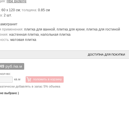
ция:
Hbe Bioterre
:
60 x 120 см
; толщина:
0.85 см
ка:
2 шт.
рамогранит
и применения:
плитка для ванной
,
плитка для кухни
,
плитка для гостиной
ения:
настенная плитка
,
напольная плитка
ность:
матовая плитка
ДОСТУПНА ДЛЯ ПОКУПКИ
049
руб./кв.м
кол-во:
кв.м
положить в корзину
матически добавлять в запас 5% объема
 не выбрано )