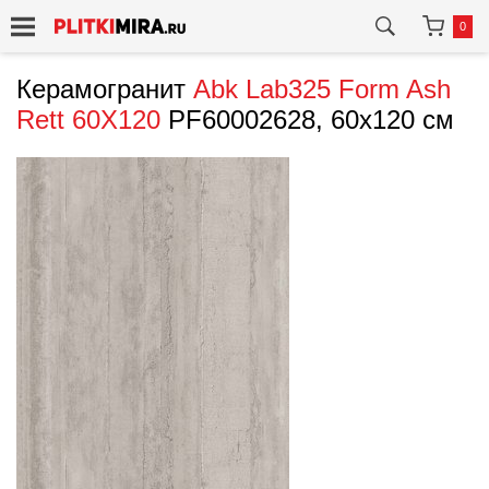
0
Керамогранит
Abk
Lab325 Form Ash
Rett 60X120
PF60002628, 60x120 см