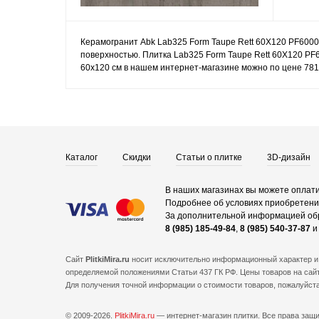
Керамогранит Abk Lab325 Form Taupe Rett 60X120 PF6000
поверхностью. Плитка Lab325 Form Taupe Rett 60X120 PF
60x120 см в нашем интернет-магазине можно по цене 781 
Каталог
Скидки
Статьи о плитке
3D-дизайн
В наших магазинах вы можете оплати
Подробнее об условиях приобретения
За дополнительной информацией об
8 (985) 185-49-84
,
8 (985) 540-37-87
Сайт
PlitkiMira.ru
носит исключительно информационный характер и 
определяемой положениями Статьи 437 ГК РФ. Цены товаров на сайт
Для получения точной информации о стоимости товаров, пожалуйст
© 2009-2026.
PlitkiMira.ru
— интернет-магазин плитки.
Все права защ