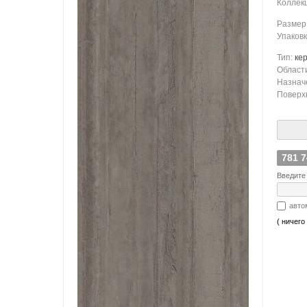
Коллек
Размер
Упаков
Тип:
ке
Област
Назнач
Поверх
781 
Введите 
авто
( ничего