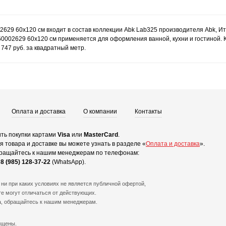
2629 60x120 см входит в состав коллекции Abk Lab325 производителя Abk, И
60002629 60x120 см применяется для оформления ванной, кухни и гостиной. 
747 руб. за квадратный метр.
Оплата и доставка
О компании
Контакты
ть покупки картами
Visa
или
MasterCard
.
 товара и доставке вы можете узнать в разделе «
Оплата и доставка
».
ращайтесь к нашим менеджерам по телефонам:
и
8 (985) 128-37-22
(WhatsApp).
ни при каких условиях не является публичной офертой,
е могут отличаться от действующих.
а, обращайтесь к нашим менеджерам.
ищены.