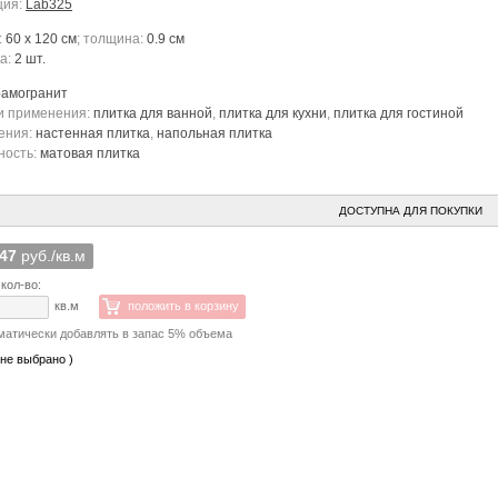
ция:
Lab325
:
60 x 120 см
; толщина:
0.9 см
ка:
2 шт.
рамогранит
и применения:
плитка для ванной
,
плитка для кухни
,
плитка для гостиной
ения:
настенная плитка
,
напольная плитка
ность:
матовая плитка
ДОСТУПНА ДЛЯ ПОКУПКИ
747
руб./кв.м
кол-во:
кв.м
положить в корзину
матически добавлять в запас 5% объема
 не выбрано )