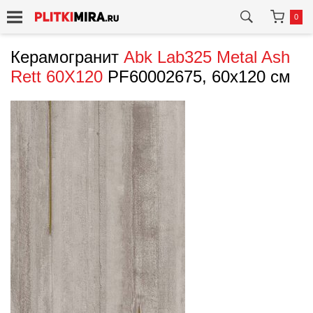
0
Керамогранит
Abk
Lab325 Metal Ash
Rett 60X120
PF60002675, 60x120 см