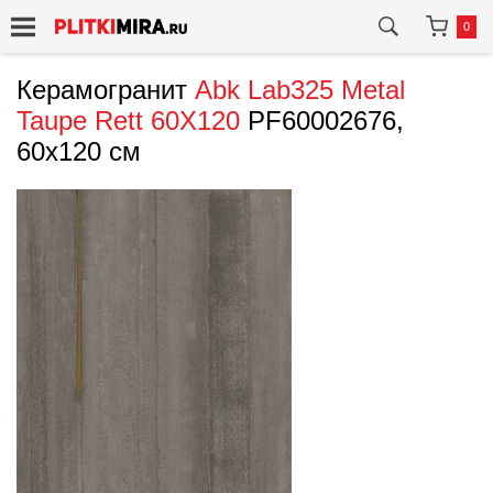
0
Керамогранит
Abk
Lab325 Metal
Taupe Rett 60X120
PF60002676,
60x120 см