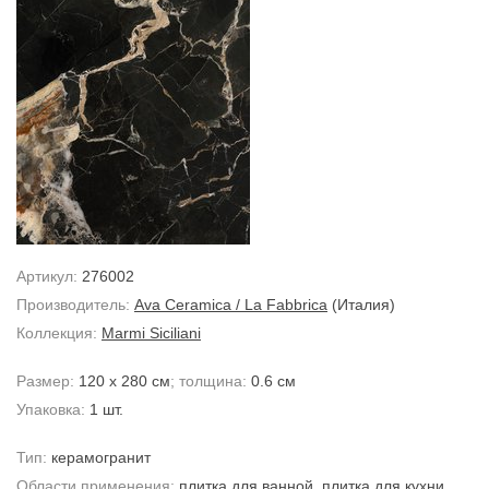
Артикул:
276002
Производитель:
Ava Ceramica / La Fabbrica
(Италия)
Коллекция:
Marmi Siciliani
Размер:
120 x 280 см
; толщина:
0.6 см
Упаковка:
1 шт.
Тип:
керамогранит
Области применения:
плитка для ванной
,
плитка для кухни
,