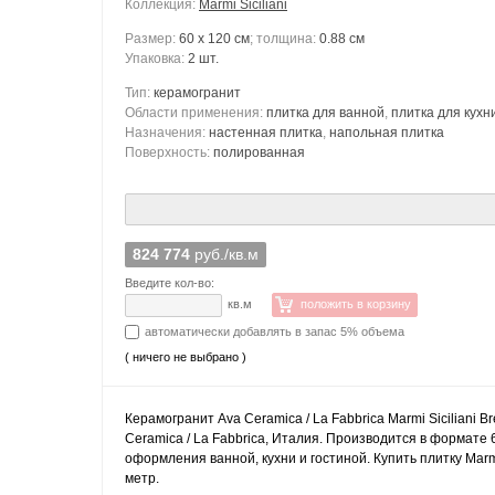
Коллекция:
Marmi Siciliani
Размер:
60 x 120 см
; толщина:
0.88 см
Упаковка:
2 шт.
Тип:
керамогранит
Области применения:
плитка для ванной
,
плитка для кухн
Назначения:
настенная плитка
,
напольная плитка
Поверхность:
полированная
824 774
руб./кв.м
Введите кол-во:
кв.м
положить в корзину
автоматически добавлять в запас 5% объема
( ничего не выбрано )
Керамогранит Ava Ceramica / La Fabbrica Marmi Siciliani B
Ceramica / La Fabbrica, Италия. Производится в формате 
оформления ванной, кухни и гостиной. Купить плитку Marm
метр.