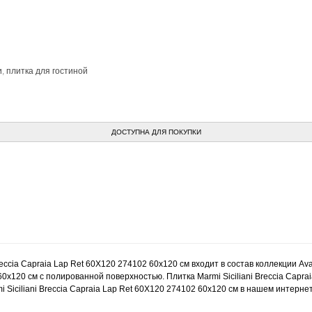
и
,
плитка для гостиной
ДОСТУПНА ДЛЯ ПОКУПКИ
reccia Capraia Lap Ret 60X120 274102 60x120 см входит в состав коллекции Ava
60x120 см с полированной поверхностью. Плитка Marmi Siciliani Breccia Capr
i Siciliani Breccia Capraia Lap Ret 60X120 274102 60x120 см в нашем интерне