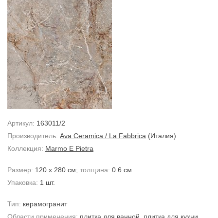
Артикул:
163011/2
Производитель:
Ava Ceramica / La Fabbrica
(Италия)
Коллекция:
Marmo E Pietra
Размер:
120 x 280 см
; толщина:
0.6 см
Упаковка:
1 шт.
Тип:
керамогранит
Области применения:
плитка для ванной
,
плитка для кухни
,