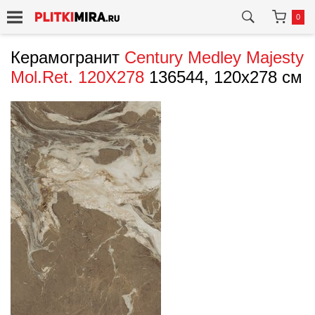
0
Керамогранит
Century
Medley Majesty
Mol.Ret. 120X278
136544, 120x278 см