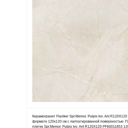
Керамогранит Flaviker Spr.Memor. Pulpis Ivo. Ant R120X1
формате 120x120 см с лаппатированной поверхностью. Пли
плитку Spr.Memor. Pulpis Ivo. Ant R120X120 PF60011853 1