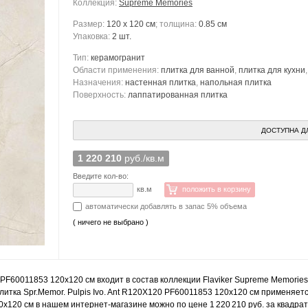
Коллекция:
Supreme Memories
Размер:
120 x 120 см
; толщина:
0.85 см
Упаковка:
2 шт.
Тип:
керамогранит
Области применения:
плитка для ванной
,
плитка для кухни
Назначения:
настенная плитка
,
напольная плитка
Поверхность:
лаппатированная плитка
ДОСТУПНА Д
1 220 210
руб./кв.м
Введите кол-во:
кв.м
положить в корзину
автоматически добавлять в запас 5% объема
( ничего не выбрано )
20 PF60011853 120x120 см входит в состав коллекции Flaviker Supreme Memorie
тка Spr.Memor. Pulpis Ivo. Ant R120X120 PF60011853 120x120 см применяетс
20x120 см в нашем интернет-магазине можно по цене 1 220 210 руб. за квадра